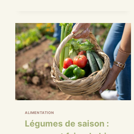
ÇA
SERT
(ET
POURQUOI
ARRÊTER
DE
GRIGNOTER)
?
ALIMENTATION
Légumes de saison :