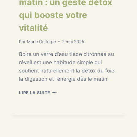
matin : un geste détox
qui booste votre
vitalité
Par
Marie Delforge
2 mai 2025
Boire un verre d’eau tiède citronnée au
réveil est une habitude simple qui
soutient naturellement la détox du foie,
la digestion et l’énergie dès le matin.
EAU
LIRE LA SUITE
TIÈDE
CITRONNÉE
LE
MATIN
:
UN
GESTE