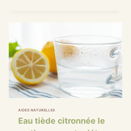
SON
EAU
NATURELLEMENT
:
LES
SOLUTIONS
NATURELLES
ET
ÉCONOMIQUES
AIDES NATURELLES
Eau tiède citronnée le