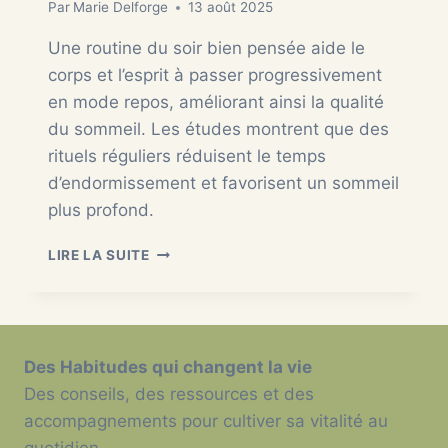
Par
Marie Delforge
13 août 2025
Une routine du soir bien pensée aide le
corps et l’esprit à passer progressivement
en mode repos, améliorant ainsi la qualité
du sommeil. Les études montrent que des
rituels réguliers réduisent le temps
d’endormissement et favorisent un sommeil
plus profond.
ROUTINE
LIRE LA SUITE
DU
SOIR
:
QUE
FAIRE
Des Habitudes qui changent la vie
(ET
Des conseils, des ressources et des
QUAND)
POUR
accompagnements pour cultiver sa vitalité au
UN
quotidien.